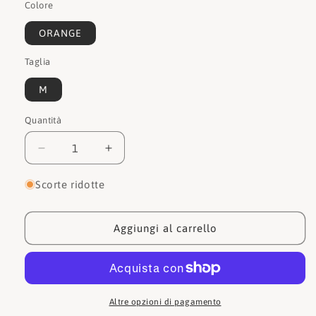
Colore
ORANGE
Taglia
M
Quantità
Quantità
Diminuisci
Aumenta
quantità
quantità
per
per
Scorte ridotte
Guess
Guess
Cinture
Cinture
BW7167VIN30
BW7167VIN30
Aggiungi al carrello
Altre opzioni di pagamento