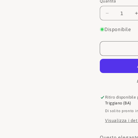
Quantità
Quantità
Diminuisci
quantità
per
Disponibile
Guess
Portafogli
Laurel
SLG
Medium
Zip
Around
SWVC85001
Ritiro disponibile
Triggiano (BA)
Di solito pronto i
Visualizza i de
Questo elegante