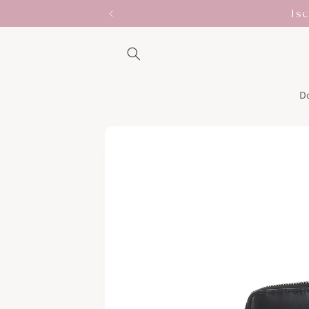
Vai
Is
direttamente
ai contenuti
D
Passa alle
informazioni
sul prodotto