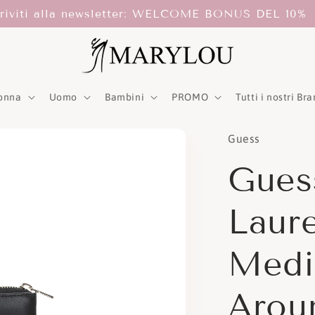
criviti alla newsletter: WELCOME BONUS DEL 10%
onna
Uomo
Bambini
PROMO
Tutti i nostri Br
Guess
Guess
Laur
Medi
Arou