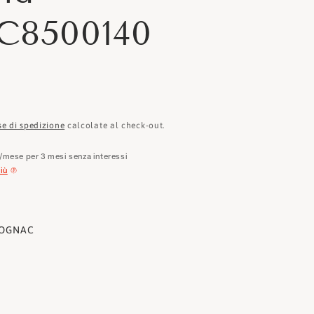
e
8500140
o
g
r
a
f
se di spedizione
calcolate al check-out.
i
/mese per 3 mesi senza interessi
iù
c
a
OGNAC