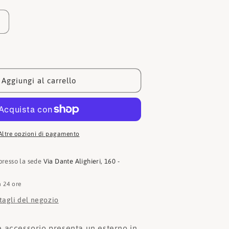
Aumenta
quantità
per
Guess
Portafogli
Laurel
Aggiungi al carrello
SLG
Medium
Zip
Around
40
SWVC8500140
Altre opzioni di pagamento
 presso la sede
Via Dante Alighieri, 160 -
n 24 ore
ttagli del negozio
 accessorio presenta un esterno in