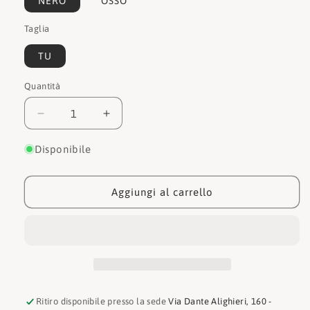
NERO
OSSO
Taglia
TU
Quantità
Quantità
Diminuisci
Aumenta
quantità
quantità
per
per
Disponibile
Guess
Guess
Portafogli
Portafogli
Laurel
Laurel
Aggiungi al carrello
SLG
SLG
Small
Small
Zip
Zip
Around
Around
SWZG8500137
SWZG8500137
Ritiro disponibile presso la sede
Via Dante Alighieri, 160 -