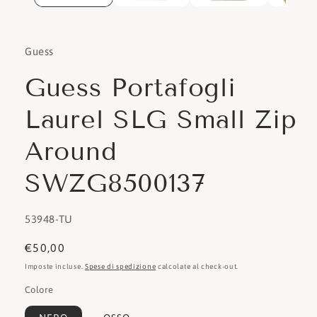
Guess
Guess Portafogli
Laurel SLG Small Zip
Around
SWZG8500137
SKU:
53948-TU
Prezzo
€50,00
di
Imposte incluse.
Spese di spedizione
calcolate al check-out.
listino
Colore