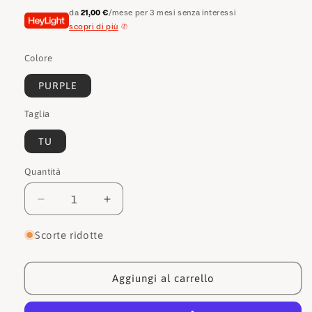
da
21,00 €
/mese per 3 mesi senza interessi
scopri di più
Colore
PURPLE
Taglia
TU
Quantità
Quantità
Diminuisci
Aumenta
quantità
quantità
per
per
Scorte ridotte
Guess
Guess
Sciarpa
Sciarpa
AW8659SIL90
AW8659SIL90
Aggiungi al carrello