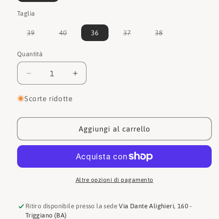
Taglia
Variante
Variante
Variante
Variante
39
40
36
37
38
esaurita
esaurita
esaurita
esaurita
o
o
o
o
non
non
non
non
Quantità
Quantità
disponibile
disponibile
disponibile
disponibile
Diminuisci
Aumenta
quantità
quantità
per
per
Scorte ridotte
Guess
Guess
Tronchetto
Tronchetto
FL7SERLEA10
FL7SERLEA10
Aggiungi al carrello
Altre opzioni di pagamento
Ritiro disponibile presso la sede
Via Dante Alighieri, 160 -
Triggiano (BA)