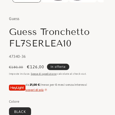
Guess
Guess Tronchetto
FL7SERLEA10
SKU:
47340-36
Prezzo
Prezzo
€126,00
In offerta
€180,00
di
scontato
Imposte incluse.
Spese di spedizione
calcolate al check-out.
listino
da
21,00 €
/mese per 6 mesi senza interessi
scopri di più
Colore
BLACK