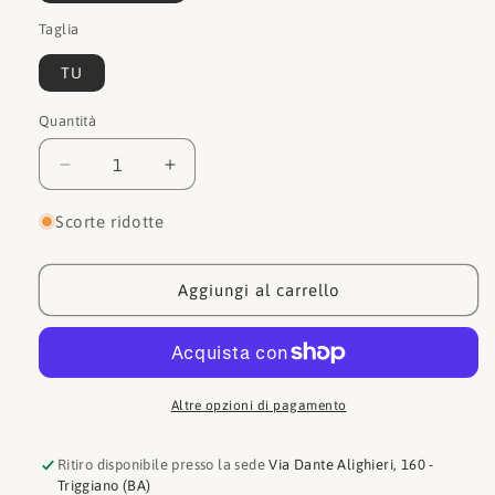
Taglia
TU
Quantità
Quantità
Diminuisci
Aumenta
quantità
quantità
per
per
Scorte ridotte
Guess
Guess
Zaino
Zaino
HMQUAPP1305
HMQUAPP1305
Aggiungi al carrello
Altre opzioni di pagamento
Ritiro disponibile presso la sede
Via Dante Alighieri, 160 -
Triggiano (BA)