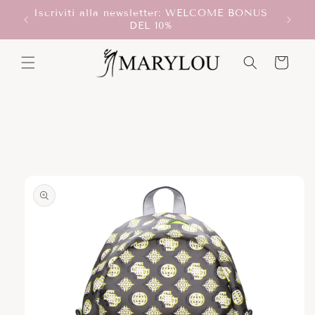
Vai
Iscriviti alla newsletter: WELCOME BONUS
direttamente
T!
Scegli
DEL 10%
ai contenuti
Carrello
Passa alle
informazioni
sul prodotto