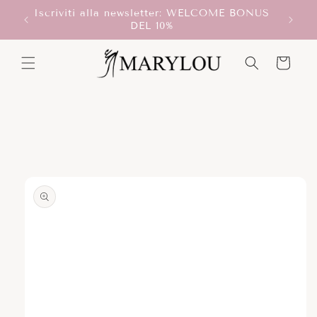
Vai
Iscriviti alla newsletter: WELCOME BONUS
direttamente
T!
DEL 10%
ai contenuti
Carrello
Passa alle
informazioni
sul prodotto