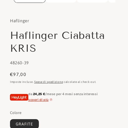
Haflinger
Haflinger Ciabatta
KRIS
SKU:
48260-39
Prezzo
€97,00
di
Imposte incluse.
Spese di spedizione
calcolate al check-out.
listino
da
24,25 €
/mese per 4 mesi senza interessi
scopri di più
Colore
GRAFITE