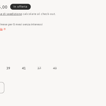
e
zzo
5,00
In offerta
o
tato
se di spedizione
calcolate al check-out.
g
/mese per 5 mesi senza interessi
r
iù
a
f
i
c
a
Variante
Variante
39
41
37
40
esaurita
esaurita
o
o
non
non
disponibile
disponibile
Aumenta
quantità
per
Hersuade