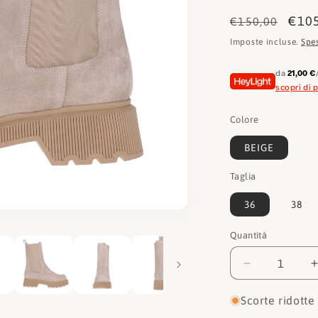
Prezzo
Pre
€10
€150,00
di
scon
Imposte incluse.
Spe
listino
da
21,00 €
scopri di p
Colore
BEIGE
Taglia
36
38
Quantità
Quantità
Diminuisci
quantità
per
Scorte ridotte
Hersuade