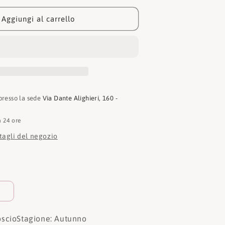
Tronchetto
W2291
Aggiungi al carrello
BEIGE
 presso la sede
Via Dante Alighieri, 160 -
n 24 ore
ttagli del negozio
oscio
Stagione: Autunno