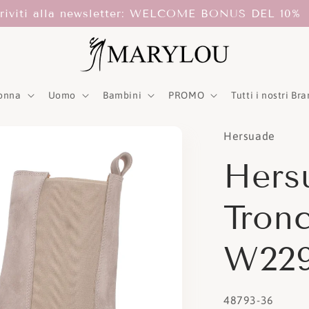
criviti alla newsletter: WELCOME BONUS DEL 10%
onna
Uomo
Bambini
PROMO
Tutti i nostri Br
Hersuade
Hers
Tron
W229
SKU:
48793-36