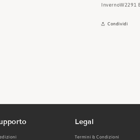
Inverno
W2291 
Condividi
upporto
Legal
edizioni
Termini & Condizioni