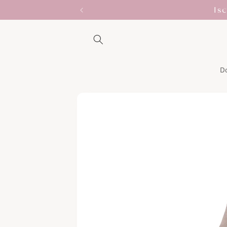
Vai
Is
direttamente
ai contenuti
D
Passa alle
informazioni
sul prodotto