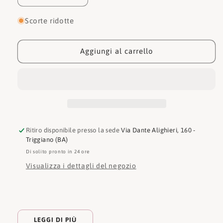
quantità
quantità
per
per
Scorte ridotte
Hey
Hey
Dude
Dude
Mocassino
Mocassino
Aggiungi al carrello
Wally
Wally
Jute
Jute
Ritiro disponibile presso la sede
Via Dante Alighieri, 160 -
Triggiano (BA)
Di solito pronto in 24 ore
Visualizza i dettagli del negozio
LEGGI DI PIÙ