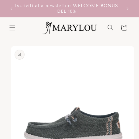
Vai
Iscriviti alla newsletter: WELCOME BONUS
direttamente
T!
DEL 10%
ai contenuti
Carrello
Passa alle
informazioni
sul prodotto