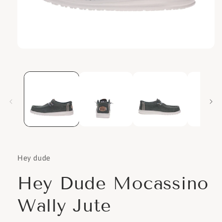
Apri
contenuti
multimediali
1
in
finestra
modale
Hey dude
Hey Dude Mocassino
Wally Jute