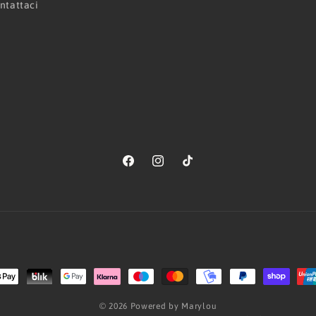
ntattaci
Facebook
Instagram
TikTok
Metodi
di
© 2026 Powered by Marylou
pagamento