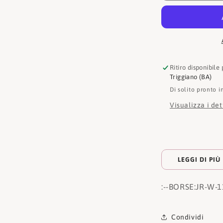
W-
1134
Ritiro disponibile
Triggiano (BA)
Di solito pronto i
Visualizza i de
LEGGI DI PIÙ
:
--BORSE:
JR-W-1
Condividi