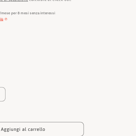
e
o
/mese per 8 mesi senza interessi
iù
g
r
a
f
i
c
a
Aumenta
quantità
per
John
richmond
Borsa
Aggiungi al carrello
JR-