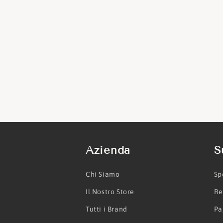
Azienda
S
Chi Siamo
Sp
Il Nostro Store
Re
Tutti i Brand
Pa