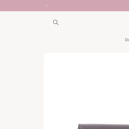
Vai
direttamente
ai contenuti
D
Passa alle
informazioni
sul prodotto