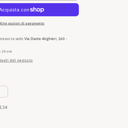
W-
1134
Altre opzioni di pagamento
 presso la sede
Via Dante Alighieri, 160 -
n 24 ore
ttagli del negozio
134