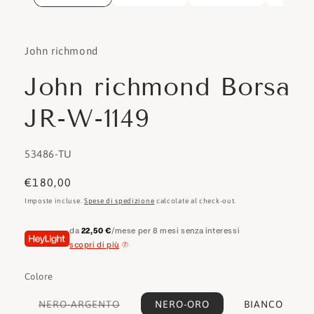
John richmond
John richmond Borsa
JR-W-1149
SKU:
53486-TU
Prezzo
€180,00
di
Imposte incluse.
Spese di spedizione
calcolate al check-out.
listino
da
22,50 €
/mese per 8 mesi senza interessi
scopri di più
Colore
Variante
NERO-ARGENTO
NERO-ORO
BIANCO
esaurita