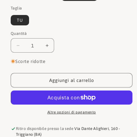
o
Taglia
non
disponibile
TU
Quantità
Quantità
Diminuisci
Aumenta
quantità
quantità
per
per
Scorte ridotte
John
John
richmond
richmond
Borsa
Borsa
Aggiungi al carrello
JR-
JR-
W-
W-
1149
1149
Altre opzioni di pagamento
Ritiro disponibile presso la sede
Via Dante Alighieri, 160 -
Triggiano (BA)