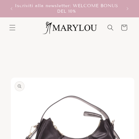
Vai
Iscriviti alla newsletter: WELCOME BONUS
direttamente
T!
DEL 10%
ai contenuti
Carrello
Passa alle
informazioni
sul prodotto