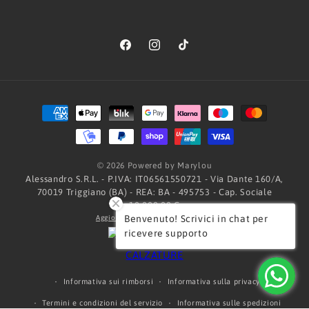
Facebook
Instagram
TikTok
Metodi
di
pagamento
© 2026 Powered by Marylou
Alessandro S.R.L. - P.IVA: IT06561550721 - Via Dante 160/A,
70019 Triggiano (BA) - REA: BA - 495753 - Cap. Sociale
10.000,00 €
Benvenuto! Scrivici in chat per
Aggiorna le preferenze sui cookie
ricevere supporto
Informativa sui rimborsi
Informativa sulla privacy
Termini e condizioni del servizio
Informativa sulle spedizioni