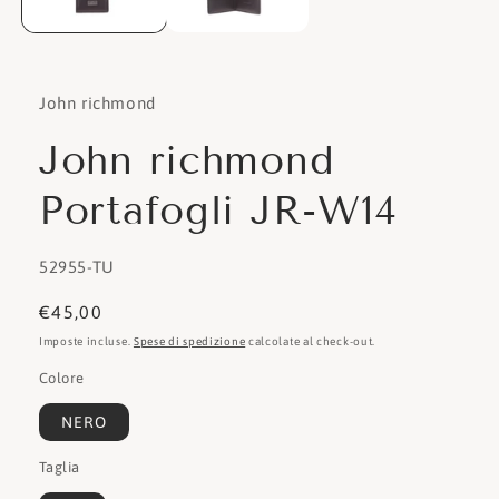
John richmond
John richmond
Portafogli JR-W14
SKU:
52955-TU
Prezzo
€45,00
di
Imposte incluse.
Spese di spedizione
calcolate al check-out.
listino
Colore
NERO
Taglia