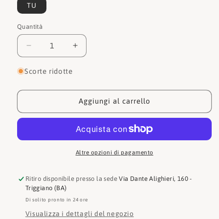
TU
Quantità
Quantità
Diminuisci
Aumenta
quantità
quantità
per
per
Scorte ridotte
John
John
richmond
richmond
Portafogli
Portafogli
Aggiungi al carrello
JR-
JR-
W14
W14
Altre opzioni di pagamento
Ritiro disponibile presso la sede
Via Dante Alighieri, 160 -
Triggiano (BA)
Di solito pronto in 24 ore
Visualizza i dettagli del negozio