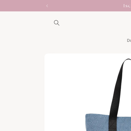
Vai
Is
direttamente
ai contenuti
D
Passa alle
informazioni
sul prodotto