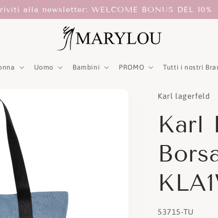
criviti alla newsletter: WELCOME BONUS DEL 10%
onna
Uomo
Bambini
PROMO
Tutti i nostri Br
Karl lagerfeld
Karl 
Bors
KLA1
SKU:
53715-TU