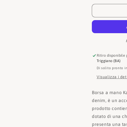
Lagerfeld
Borsa
KLA1W5009
Ritiro disponibile
Triggiano (BA)
Di solito pronto i
Visualizza i de
Borsa a mano Ka
denim, è un acce
prodotto contien
dotato di una ch
presenta una ta