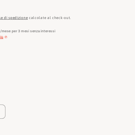
e
o
se di spedizione
calcolate al check-out.
g
€
/mese per 3 mesi senza interessi
r
iù
a
f
i
c
a
Aumenta
quantità
per
Karl