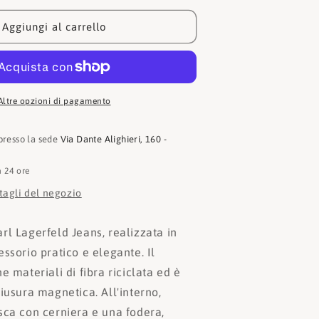
Lagerfeld
Borsa
Aggiungi al carrello
1
KLA1W50091
Altre opzioni di pagamento
 presso la sede
Via Dante Alighieri, 160 -
n 24 ore
ttagli del negozio
rl Lagerfeld Jeans, realizzata in
ssorio pratico e elegante. Il
e materiali di fibra riciclata ed è
iusura magnetica. All'interno,
sca con cerniera e una fodera,