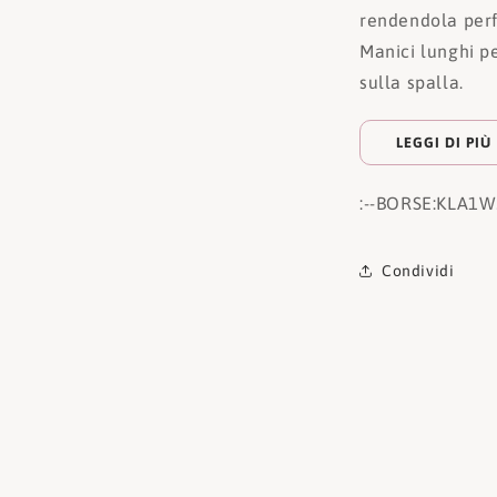
rendendola perfe
Manici lunghi p
sulla spalla.
LEGGI DI PIÙ
:
--BORSE:
KLA1W
Condividi