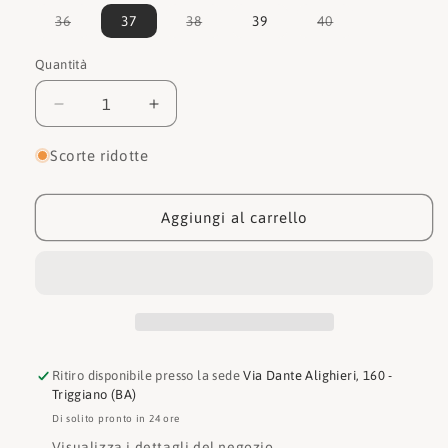
Variante
Variante
Variante
36
37
38
39
40
esaurita
esaurita
esaurita
o
o
o
non
non
non
Quantità
Quantità
disponibile
disponibile
disponibile
Diminuisci
Aumenta
quantità
quantità
per
per
Scorte ridotte
L&#39;amour
L&#39;amour
Sandalo
Sandalo
153
153
Aggiungi al carrello
Ritiro disponibile presso la sede
Via Dante Alighieri, 160 -
Triggiano (BA)
Di solito pronto in 24 ore
Visualizza i dettagli del negozio