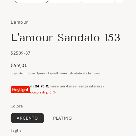
L'amour
L'amour Sandalo 153
SKU:
52509-37
Prezzo
€99,00
di
Imposte incluse.
Spese di spedizione
calcolate al check-out.
listino
da
24,75 €
/mese per 4 mesi senza interessi
scopri di più
Colore
ARGENTO
PLATINO
Taglia