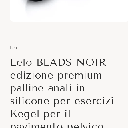
Apri
contenuti
multimediali
1
in
finestra
Lelo
modale
Lelo BEADS NOIR
edizione premium
palline anali in
silicone per esercizi
Kegel per il
pavimento pelvico