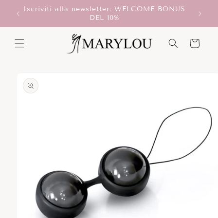
Vai
Iscriviti alla newsletter: WELCOME BONUS
direttamente
T!
DEL 10%
ai contenuti
Carrello
Passa alle
informazioni
sul prodotto