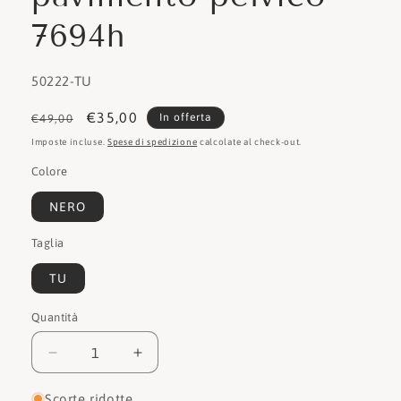
7694h
SKU:
50222-TU
Prezzo
Prezzo
€35,00
In offerta
€49,00
di
scontato
Imposte incluse.
Spese di spedizione
calcolate al check-out.
listino
Colore
NERO
Taglia
TU
Quantità
Quantità
Diminuisci
Aumenta
quantità
quantità
per
per
Scorte ridotte