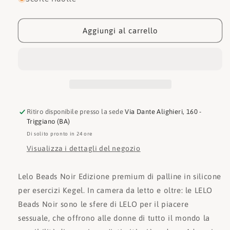
Lelo
Lelo
BEADS
BEADS
NOIR
NOIR
Aggiungi al carrello
edizione
edizione
premium
premium
palline
palline
anali
anali
in
in
silicone
silicone
per
per
Ritiro disponibile presso la sede
Via Dante Alighieri, 160 -
esercizi
esercizi
Triggiano (BA)
Kegel
Kegel
Di solito pronto in 24 ore
per
per
il
il
Visualizza i dettagli del negozio
pavimento
pavimento
pelvico
pelvico
Lelo Beads Noir Edizione premium di palline in silicone
7694h
7694h
per esercizi Kegel. In camera da letto e oltre: le LELO
Beads Noir sono le sfere di LELO per il piacere
sessuale, che offrono alle donne di tutto il mondo la