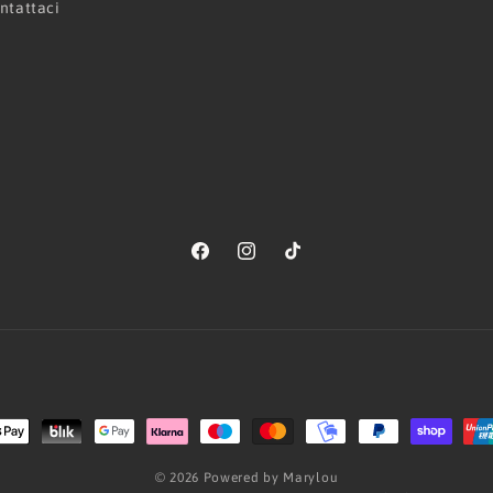
ntattaci
Facebook
Instagram
TikTok
Metodi
di
© 2026 Powered by Marylou
pagamento