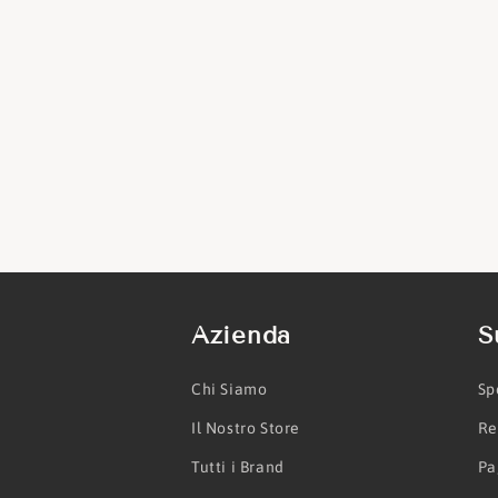
Azienda
S
Chi Siamo
Sp
Il Nostro Store
Re
Tutti i Brand
Pa