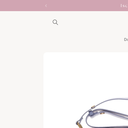
Vai
Is
direttamente
ai contenuti
D
Passa alle
informazioni
sul prodotto