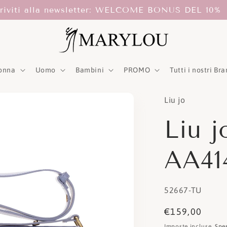
criviti alla newsletter: WELCOME BONUS DEL 10%
onna
Uomo
Bambini
PROMO
Tutti i nostri Br
Liu jo
Liu j
AA41
SKU:
52667-TU
Prezzo
€159,00
di
Imposte incluse.
Spe