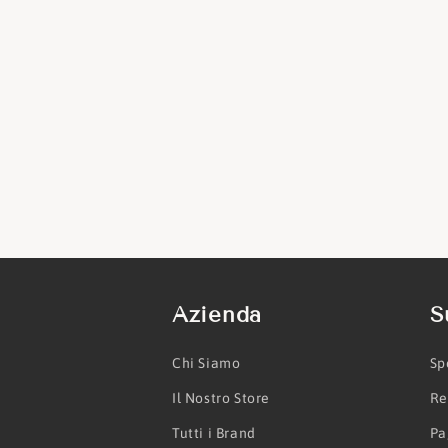
Azienda
S
Chi Siamo
Sp
Il Nostro Store
Re
Tutti i Brand
Pa