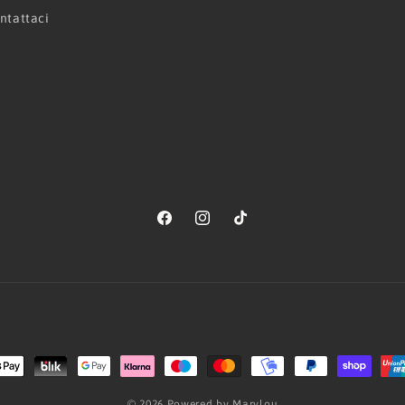
ntattaci
Facebook
Instagram
TikTok
Metodi
di
© 2026 Powered by Marylou