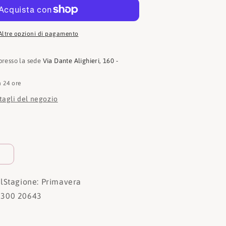
20643
Altre opzioni di pagamento
 presso la sede
Via Dante Alighieri, 160 -
n 24 ore
ttagli del negozio
l
Stagione: Primavera
300 20643