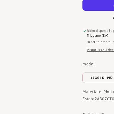
20643
Ritiro disponibile
Triggiano (BA)
Di solito pronto i
Visualizza i de
modal
LEGGI DI PIÙ
Materiale: Moda
Estate
2A3070T0