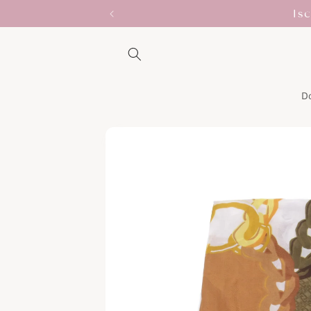
Vai
Is
direttamente
ai contenuti
D
Passa alle
informazioni
sul prodotto