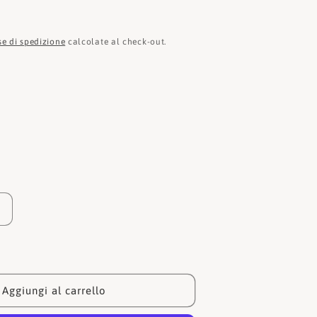
e
o
se di spedizione
calcolate al check-out.
g
r
a
f
i
c
a
Aumenta
quantità
per
Liu
o
Foulards
Aggiungi al carrello
00
2A3070T0300