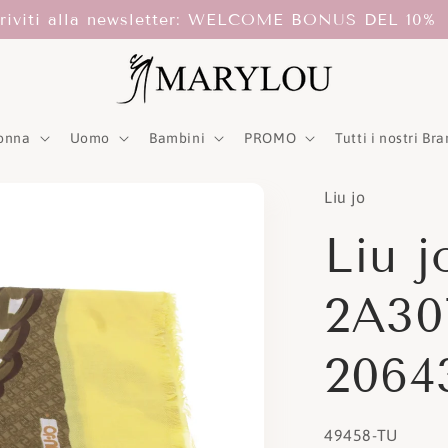
criviti alla newsletter: WELCOME BONUS DEL 10%
onna
Uomo
Bambini
PROMO
Tutti i nostri Br
Liu jo
Liu j
2A30
2064
SKU:
49458-TU