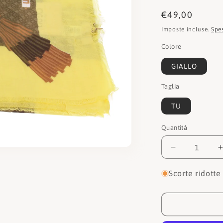
Prezzo
€49,00
di
Imposte incluse.
Spe
listino
Colore
GIALLO
Taglia
TU
Quantità
Quantità
Diminuisci
quantità
per
Scorte ridotte
Liu
jo
j
Foulards
2A3070T03