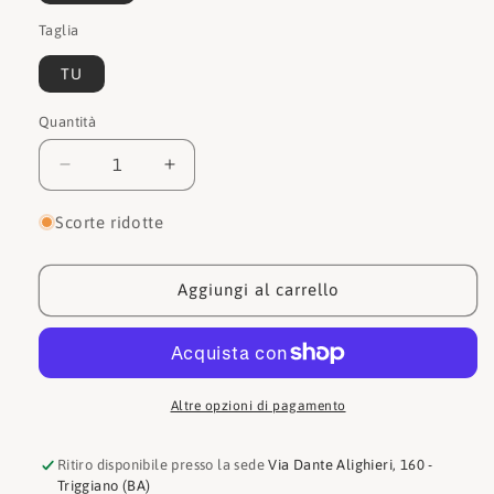
Taglia
TU
Quantità
Quantità
Diminuisci
Aumenta
quantità
quantità
per
per
Scorte ridotte
Love
Love
moschino
moschino
Borsa
Borsa
Aggiungi al carrello
JC4041PP1H
JC4041PP1H
Altre opzioni di pagamento
Ritiro disponibile presso la sede
Via Dante Alighieri, 160 -
Triggiano (BA)