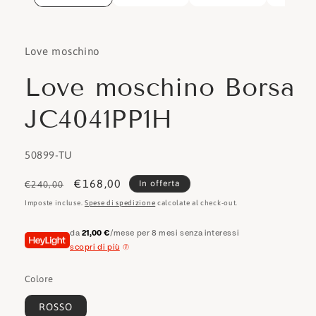
Love moschino
Love moschino Borsa
JC4041PP1H
SKU:
50899-TU
Prezzo
Prezzo
€168,00
In offerta
€240,00
di
scontato
Imposte incluse.
Spese di spedizione
calcolate al check-out.
listino
da
21,00 €
/mese per 8 mesi senza interessi
scopri di più
Colore
ROSSO