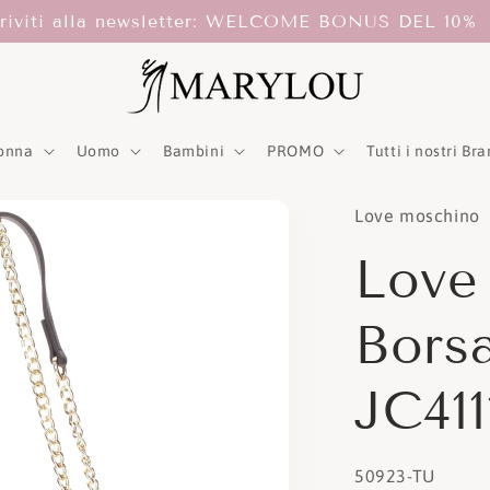
criviti alla newsletter: WELCOME BONUS DEL 10%
onna
Uomo
Bambini
PROMO
Tutti i nostri Br
Love moschino
Love
Bors
JC41
SKU:
50923-TU