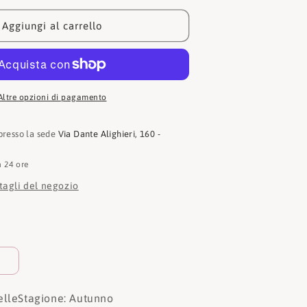
moschino
Borsa
Aggiungi al carrello
H
JC4111PP1H
Altre opzioni di pagamento
 presso la sede
Via Dante Alighieri, 160 -
n 24 ore
ttagli del negozio
elle
Stagione: Autunno