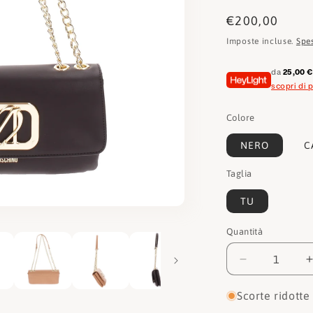
Prezzo
€200,00
di
Imposte incluse.
Spe
listino
da
25,00 
scopri di p
Colore
NERO
C
Taglia
TU
Quantità
Quantità
Diminuisci
quantità
per
Scorte ridotte
Love