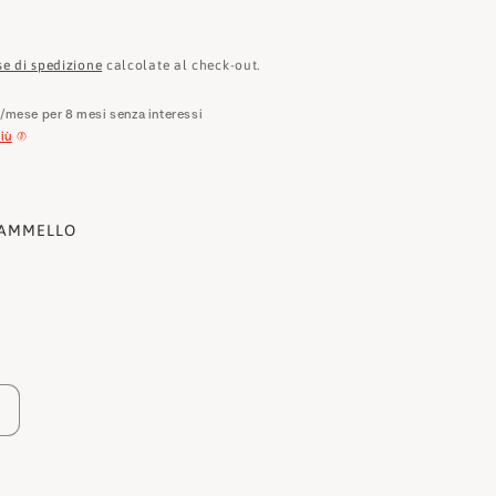
e
o
se di spedizione
calcolate al check-out.
g
€
/mese per 8 mesi senza interessi
r
iù
a
f
AMMELLO
i
c
a
Aumenta
quantità
per
Love