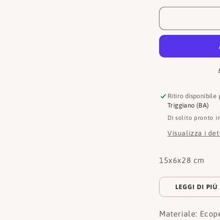
moschino
Borsa
JC4111PP1
Ritiro disponibile
Triggiano (BA)
Di solito pronto i
Visualizza i de
15x6x28 cm
LEGGI DI PIÙ
Materiale: Ecop