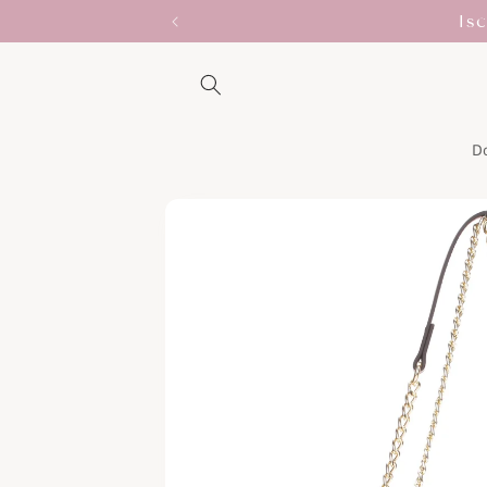
Vai
Is
direttamente
ai contenuti
D
Passa alle
informazioni
sul prodotto