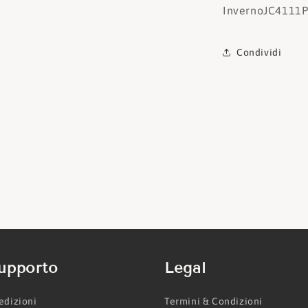
Inverno
JC4111
Condividi
upporto
Legal
edizioni
Termini & Condizioni