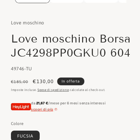
Love moschino
Love moschino Borsa
JC4298PP0GKU0 604
SKU:
49746-TU
Prezzo
Prezzo
€130,00
In offerta
€185,00
di
scontato
Imposte incluse.
Spese di spedizione
calcolate al check-out.
listino
da
21,67 €
/mese per 6 mesi senza interessi
scopri di più
Colore
FUCSIA