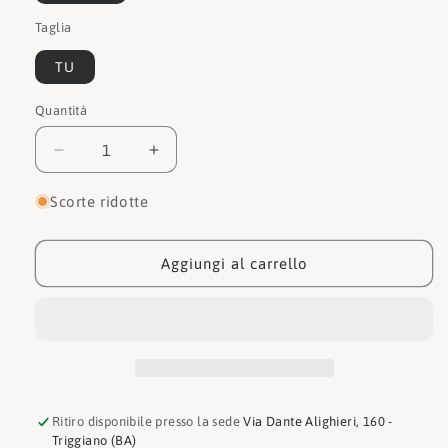
Taglia
TU
Quantità
Quantità
Diminuisci
Aumenta
quantità
quantità
per
per
Scorte ridotte
Love
Love
moschino
moschino
Borsa
Borsa
Aggiungi al carrello
JC4298PP0GKU0
JC4298PP0GKU0
604
604
Ritiro disponibile presso la sede
Via Dante Alighieri, 160 -
Triggiano (BA)