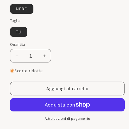
NERO
Taglia
TU
Quantità
Quantità
Diminuisci
Aumenta
quantità
quantità
per
per
Scorte ridotte
Love
Love
moschino
moschino
Tracolla
Tracolla
Aggiungi al carrello
catena
catena
JC4358PP0F
JC4358PP0F
000
000
Altre opzioni di pagamento