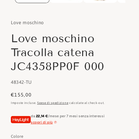
Love moschino
Love moschino
Tracolla catena
JC4358PP0F 000
SKU:
48342-TU
Prezzo
€155,00
di
Imposte incluse.
Spese di spedizione
calcolate al check-out.
listino
da
22,14 €
/mese per 7 mesi senza interessi
scopri di più
Colore