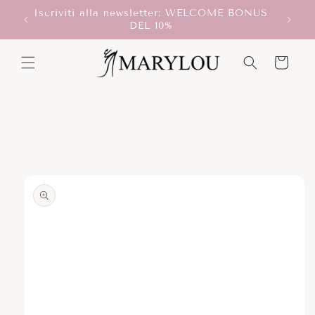
Vai
Iscriviti alla newsletter: WELCOME BONUS
direttamente
T!
DEL 10%
ai contenuti
Carrello
Passa alle
informazioni
sul prodotto