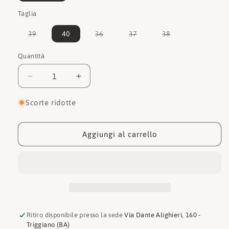
Taglia
Variante
Variante
Variante
Variante
39
40
36
37
38
esaurita
esaurita
esaurita
esaurita
o
o
o
o
non
non
non
non
Quantità
Quantità
disponibile
disponibile
disponibile
disponibile
Diminuisci
Aumenta
quantità
quantità
per
per
Scorte ridotte
Melluso
Melluso
Ciabatta
Ciabatta
019197
019197
Aggiungi al carrello
BIANCO
BIANCO
Ritiro disponibile presso la sede
Via Dante Alighieri, 160 -
Triggiano (BA)