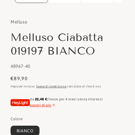
Melluso
Melluso Ciabatta
019197 BIANCO
SKU:
48967-40
Prezzo
€89,90
di
Imposte incluse.
Spese di spedizione
calcolate al check-out.
listino
da
22,48 €
/mese per 4 mesi senza interessi
scopri di più
Colore
BIANCO