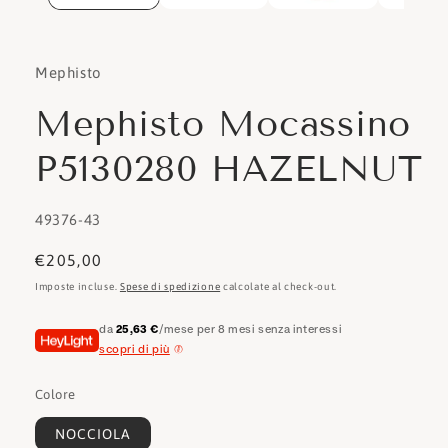
Mephisto
Mephisto Mocassino
P5130280 HAZELNUT
SKU:
49376-43
Prezzo
€205,00
di
Imposte incluse.
Spese di spedizione
calcolate al check-out.
listino
da
25,63 €
/mese per 8 mesi senza interessi
scopri di più
Colore
NOCCIOLA