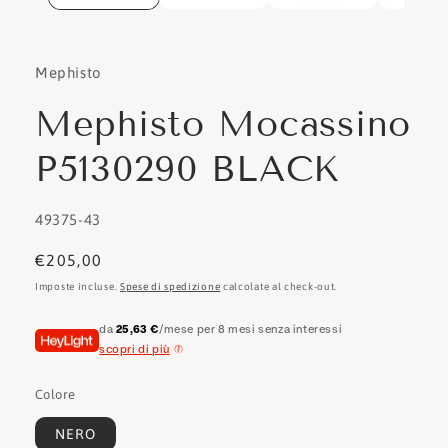
Mephisto
Mephisto Mocassino
P5130290 BLACK
SKU:
49375-43
Prezzo
€205,00
di
Imposte incluse.
Spese di spedizione
calcolate al check-out.
listino
da
25,63 €
/mese per 8 mesi senza interessi
scopri di più
Colore
NERO