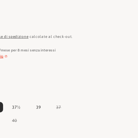
e
o
g
r
se di spedizione
calcolate al check-out.
a
/mese per 8 mesi senza interessi
f
iù
i
c
a
Variante
37½
39
37
esaurita
o
non
ariante
Variante
40
disponibile
saurita
esaurita
o
on
non
isponibile
disponibile