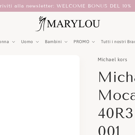
scriviti alla newsletter: WELCOME BONUS DEL 10%
onna
Uomo
Bambini
PROMO
Tutti i nostri Br
Michael kors
Mich
Moca
40R
001