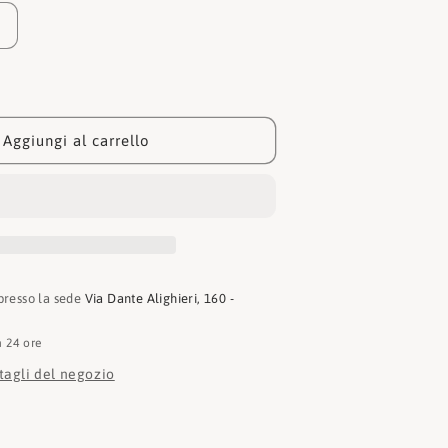
Aumenta
quantità
per
Michael
kors
Mocassino
Aggiungi al carrello
1L
40R3MDFP1L
001
 presso la sede
Via Dante Alighieri, 160 -
n 24 ore
ttagli del negozio