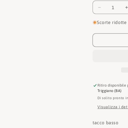
Diminuisci
quantità
per
Scorte ridotte
Michael
kors
Mocassino
40R3MDFP
001
Ritiro disponibile
Triggiano (BA)
Di solito pronto i
Visualizza i de
tacco basso