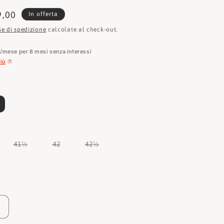
e
zzo
9,00
In offerta
o
tato
se di spedizione
calcolate al check-out.
g
€
/mese per 8 mesi senza interessi
r
iù
a
f
i
c
a
Variante
Variante
Variante
41½
42
42½
esaurita
esaurita
esaurita
o
o
o
non
non
non
iante
disponibile
disponibile
disponibile
urita
n
ponibile
Aumenta
quantità