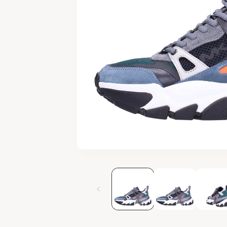
Apri
contenuti
multimediali
1
in
finestra
modale