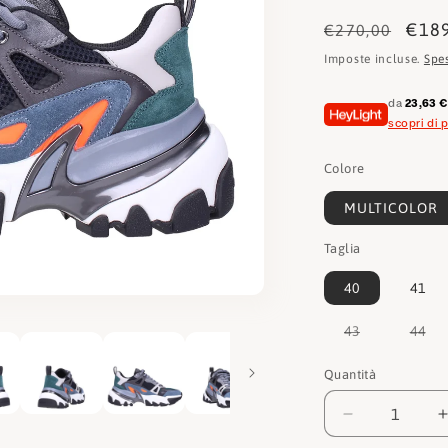
Prezzo
Pre
€18
€270,00
di
scon
Imposte incluse.
Spe
listino
da
23,63 
scopri di p
Colore
MULTICOLOR
Taglia
40
41
Variante
Var
43
44
esaurita
esa
o
o
non
no
Quantità
Quantità
disponibile
dis
Diminuisci
quantità