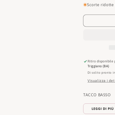
per
Scorte ridotte
Michael
kors
Sneakers
42F9PEFS1
Ritiro disponibile
Triggiano (BA)
Di solito pronto i
Visualizza i de
TACCO BASSO
LEGGI DI PIÙ