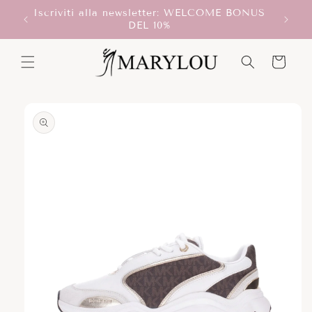
Vai
Iscriviti alla newsletter: WELCOME BONUS
direttamente
T!
DEL 10%
ai contenuti
Carrello
Passa alle
informazioni
sul prodotto