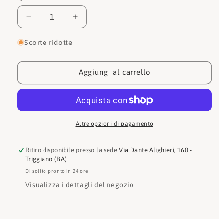
disponibile
Diminuisci
Aumenta
quantità
quantità
per
per
Scorte ridotte
Michael
Michael
Kors
Kors
Sneakers
Sneakers
Aggiungi al carrello
Renny
Renny
Trainer
Trainer
Altre opzioni di pagamento
Ritiro disponibile presso la sede
Via Dante Alighieri, 160 -
Triggiano (BA)
Di solito pronto in 24 ore
Visualizza i dettagli del negozio