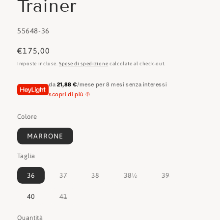
Trainer
SKU:
55648-36
Prezzo
€175,00
di
Imposte incluse.
Spese di spedizione
calcolate al check-out.
listino
da
21,88 €
/mese per 8 mesi senza interessi
scopri di più
Colore
MARRONE
Taglia
Variante
Variante
Variante
Variante
36
37
38
38½
39
esaurita
esaurita
esaurita
esaurita
o
o
o
o
non
non
non
non
Variante
40
41
disponibile
disponibile
disponibile
disponibile
esaurita
o
non
Quantità
Quantità