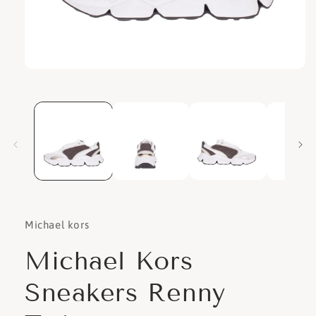
Apri
contenuti
multimediali
1
in
finestra
modale
Michael kors
Michael Kors
Sneakers Renny