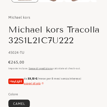
Michael kors
Michael kors Tracolla
32S1L2IC7U222
SKU:
45024-TU
Prezzo
€265,00
di
Imposte incluse.
Spese di spedizione
calcolate al check-out.
listino
da
33,13 €
/mese per 8 mesi senza interessi
scopri di più
Colore
CAMEL