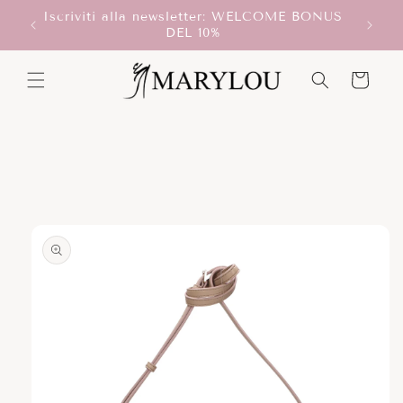
Vai
Iscriviti alla newsletter: WELCOME BONUS
direttamente
T!
DEL 10%
ai contenuti
Carrello
Passa alle
informazioni
sul prodotto