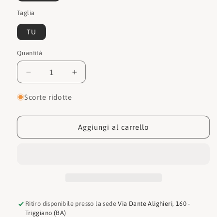
Taglia
TU
Quantità
Quantità
Diminuisci
Aumenta
quantità
quantità
per
per
Scorte ridotte
Michael
Michael
kors
kors
Tracolla
Tracolla
Aggiungi al carrello
32S1L2IC7U222
32S1L2IC7U222
Ritiro disponibile presso la sede
Via Dante Alighieri, 160 -
Triggiano (BA)