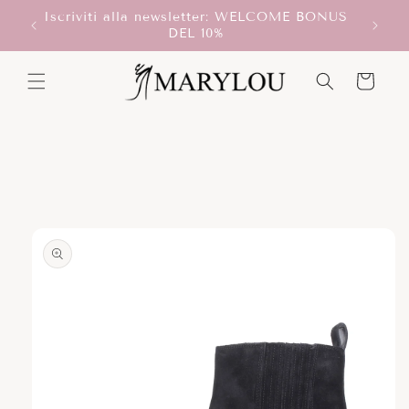
Vai
Iscriviti alla newsletter: WELCOME BONUS
direttamente
T!
DEL 10%
ai contenuti
Carrello
Passa alle
informazioni
sul prodotto