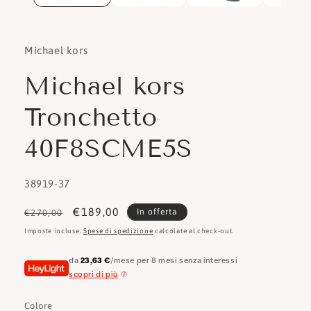
Michael kors
Michael kors
Tronchetto
40F8SCME5S
SKU:
38919-37
Prezzo
Prezzo
€189,00
In offerta
€270,00
di
scontato
Imposte incluse.
Spese di spedizione
calcolate al check-out.
listino
da
23,63 €
/mese per 8 mesi senza interessi
scopri di più
Colore