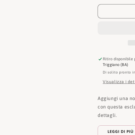
Sport
T-
Shirt
Round
Neck
SS
Tiger
Ritiro disponibile
Triggiano (BA)
Di solito pronto i
Visualizza i de
Aggiungi una not
con questa esclu
dettagli.
LEGGI DI PIÙ