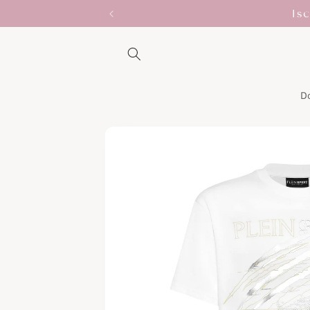
Vai
Is
direttamente
ai contenuti
D
Passa alle
informazioni
sul prodotto