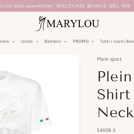
criviti alla newsletter: WELCOME BONUS DEL 10%
onna
Uomo
Bambini
PROMO
Tutti i nostri Br
Plein sport
Plein
Shir
Neck
SKU:
54008-S