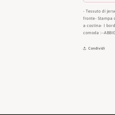
- Tessuto di jer
fronte
- Stampa 
a costina
- I bor
comoda
:
--ABB
Condividi