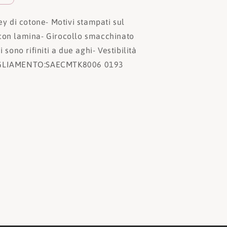
sey di cotone
- Motivi stampati sul
con lamina
- Girocollo smacchinato
di sono rifiniti a due aghi
- Vestibilità
IGLIAMENTO:
SAECMTK8006 0193