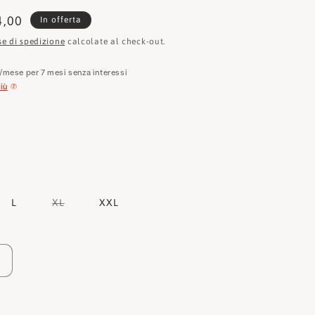
e
zzo
4,00
In offerta
o
tato
se di spedizione
calcolate al check-out.
g
/mese per 7 mesi senza interessi
r
iù
a
f
i
c
a
Variante
L
XL
XXL
esaurita
o
non
disponibile
Aumenta
quantità
per
Plein