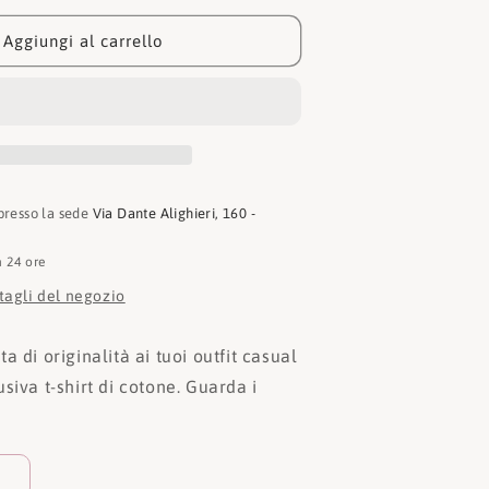
Sport
T-
Aggiungi al carrello
Shirt
Round
Neck
SS
Tiger
 presso la sede
Via Dante Alighieri, 160 -
n 24 ore
ttagli del negozio
a di originalità ai tuoi outfit casual
siva t-shirt di cotone. Guarda i