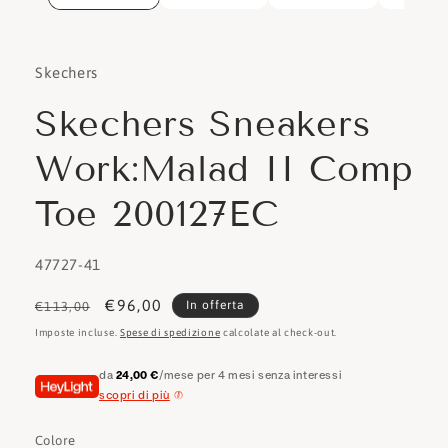
Skechers
Skechers Sneakers
Work:Malad II Comp
Toe 200127EC
SKU:
47727-41
Prezzo
Prezzo
€96,00
In offerta
€113,00
di
scontato
Imposte incluse.
Spese di spedizione
calcolate al check-out.
listino
da
24,00 €
/mese per 4 mesi senza interessi
scopri di più
Colore