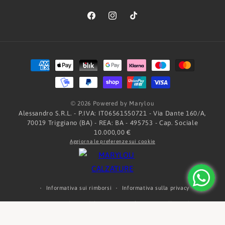
Facebook
Instagram
TikTok
Metodi
di
pagamento
© 2026 Powered by Marylou
Alessandro S.R.L. - P.IVA: IT06561550721 - Via Dante 160/A,
70019 Triggiano (BA) - REA: BA - 495753 - Cap. Sociale
10.000,00 €
Aggiorna le preferenze sui cookie
Informativa sui rimborsi
Informativa sulla privacy
Termini e condizioni del servizio
Informativa sulle spedizioni
Informativa legale
Recapiti