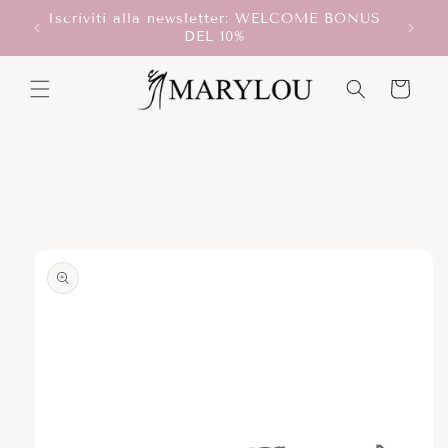
Vai
Iscriviti alla newsletter: WELCOME BONUS
direttamente
T!
DEL 10%
ai contenuti
Carrello
Passa alle
informazioni
sul prodotto