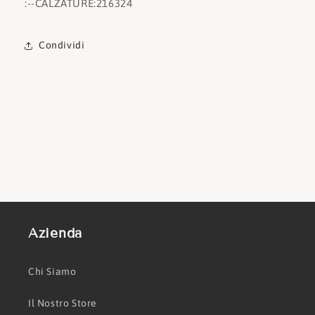
:
--CALZATURE:
216324
Condividi
Azienda
Chi Siamo
Il Nostro Store