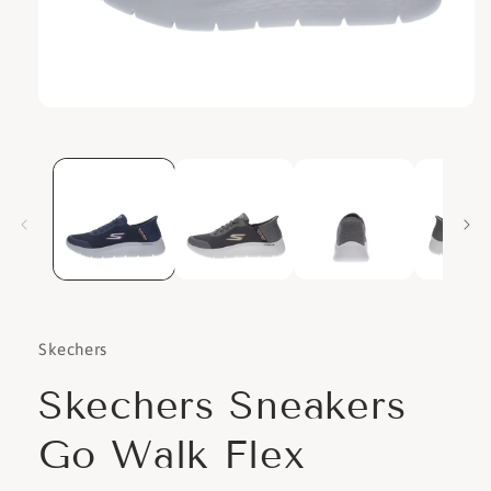
Apri
contenuti
multimediali
1
in
finestra
modale
Skechers
Skechers Sneakers
Go Walk Flex