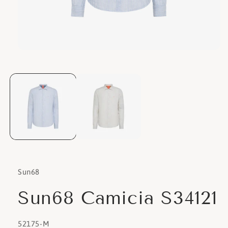
Apri
contenuti
multimediali
1
in
finestra
modale
Sun68
Sun68 Camicia S34121
SKU:
52175-M