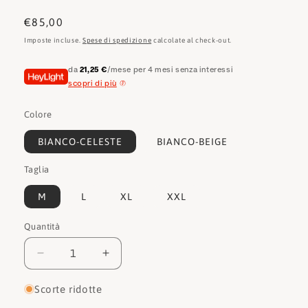
Prezzo
€85,00
di
Imposte incluse.
Spese di spedizione
calcolate al check-out.
listino
da
21,25 €
/mese per 4 mesi senza interessi
scopri di più
Colore
BIANCO-CELESTE
BIANCO-BEIGE
Taglia
M
L
XL
XXL
Quantità
Quantità
Diminuisci
Aumenta
quantità
quantità
per
per
Scorte ridotte
Sun68
Sun68