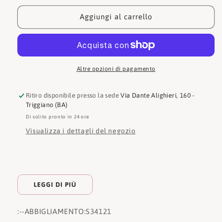
Camicia
Camicia
S34121
S34121
Aggiungi al carrello
Altre opzioni di pagamento
Ritiro disponibile presso la sede
Via Dante Alighieri, 160 -
Triggiano (BA)
Di solito pronto in 24 ore
Visualizza i dettagli del negozio
LEGGI DI PIÙ
:
--ABBIGLIAMENTO:
S34121