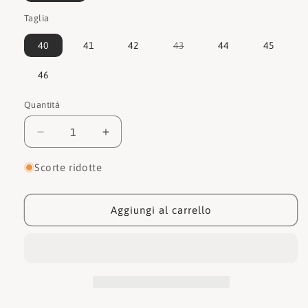
Taglia
Variante
40
41
42
43
44
45
esaurita
o
non
46
disponibile
Quantità
Quantità
Diminuisci
Aumenta
quantità
quantità
per
per
Scorte ridotte
Sun68
Sun68
Sneakers
Sneakers
Uncle
Uncle
Aggiungi al carrello
Jaki
Jaki
Z33114
Z33114