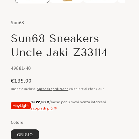
Sun68
Sun68 Sneakers
Uncle Jaki Z33114
SKU:
49881-40
Prezzo
€135,00
di
Imposte incluse.
Spese di spedizione
calcolate al check-out.
listino
da
22,50 €
/mese per 6 mesi senza interessi
scopri di più
Colore
GRIGIO