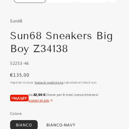
Sun68
Sun68 Sneakers Big
Boy Z34138
SKU:
52253-46
Prezzo
€135,00
di
Imposte incluse.
Spese di spedizione
calcolate al check-out.
listino
da
22,50 €
/mese per 6 mesi senza interessi
scopri di più
Colore
BIANCO
BIANCO-NAVY