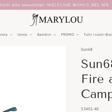
criviti alla newsletter: WELCOME BONUS DEL 10%
onna
Uomo
Bambini
PROMO
Tutti i nostri Br
Sun68
Sun6
Fire 
Camp
SKU:
53401-40