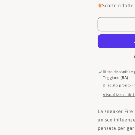
per
Scorte ridotte
Sun68
Sneaker
Fire
and
Camping
Z44128
Ritiro disponibile
Triggiano (BA)
Di solito pronto i
Visualizza i de
La sneaker Fire
unisce influenz
pensata per gar