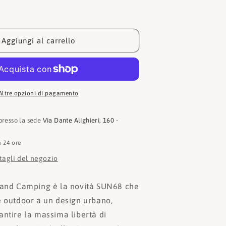
per
Sun68
Sneaker
Fire
Aggiungi al carrello
and
Camping
Z44128
Altre opzioni di pagamento
 presso la sede
Via Dante Alighieri, 160 -
n 24 ore
ttagli del negozio
 and Camping è la novità SUN68 che
e outdoor a un design urbano,
antire la massima libertà di