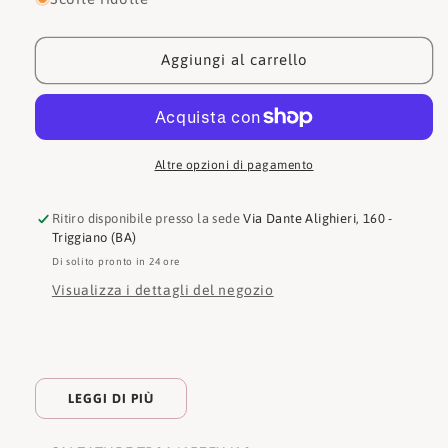
Timberland
Timberland
Sneakers
Sneakers
Seby
Seby
Aggiungi al carrello
Low
Low
Altre opzioni di pagamento
Ritiro disponibile presso la sede
Via Dante Alighieri, 160 -
Triggiano (BA)
Di solito pronto in 24 ore
Visualizza i dettagli del negozio
LEGGI DI PIÙ