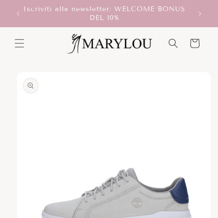
Vai
Iscriviti alla newsletter: WELCOME BONUS
direttamente
T!
DEL 10%
ai contenuti
Carrello
Passa alle
informazioni
sul prodotto