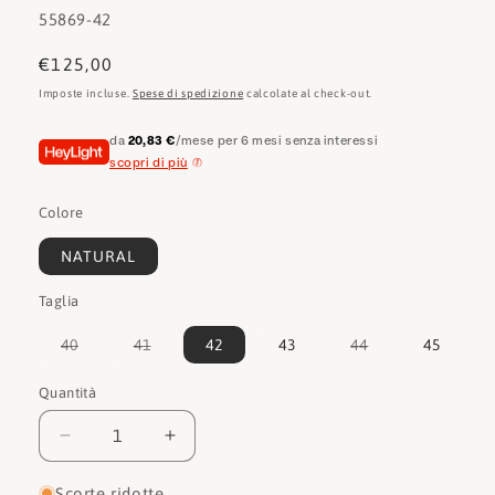
SKU:
55869-42
Prezzo
€125,00
di
Imposte incluse.
Spese di spedizione
calcolate al check-out.
listino
da
20,83 €
/mese per 6 mesi senza interessi
scopri di più
Colore
NATURAL
Taglia
Variante
Variante
Variante
40
41
42
43
44
45
esaurita
esaurita
esaurita
o
o
o
non
non
non
Quantità
Quantità
disponibile
disponibile
disponibile
Diminuisci
Aumenta
quantità
quantità
per
per
Scorte ridotte