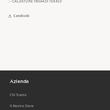
:
--CALZATURE:
TB0A41F7EX410
Condividi
Azienda
Chi Siamo
Il Nostro Store