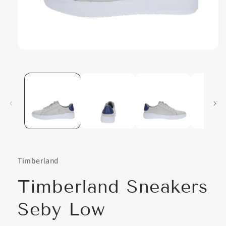
Apri
contenuti
multimediali
1
in
finestra
modale
Timberland
Timberland Sneakers
Seby Low