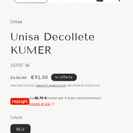
Unisa
Unisa Decollete
KUMER
SKU:
35707-36
Prezzo
Prezzo
€91,00
In offerta
€130,00
di
scontato
Imposte incluse.
Spese di spedizione
calcolate al check-out.
listino
da
22,75 €
/mese per 4 mesi senza interessi
scopri di più
Colore
BLU