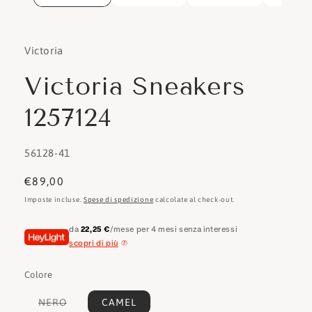
Victoria
Victoria Sneakers
1257124
SKU:
56128-41
Prezzo
€89,00
di
Imposte incluse.
Spese di spedizione
calcolate al check-out.
listino
da
22,25 €
/mese per 4 mesi senza interessi
scopri di più
Colore
Variante
NERO
CAMEL
esaurita