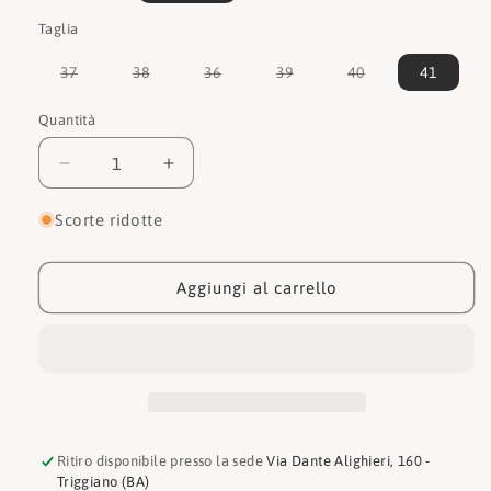
o
Taglia
non
disponibile
Variante
Variante
Variante
Variante
Variante
37
38
36
39
40
41
esaurita
esaurita
esaurita
esaurita
esaurita
o
o
o
o
o
non
non
non
non
non
Quantità
Quantità
disponibile
disponibile
disponibile
disponibile
disponibile
Diminuisci
Aumenta
quantità
quantità
per
per
Scorte ridotte
Victoria
Victoria
Sneakers
Sneakers
1257124
1257124
Aggiungi al carrello
Ritiro disponibile presso la sede
Via Dante Alighieri, 160 -
Triggiano (BA)